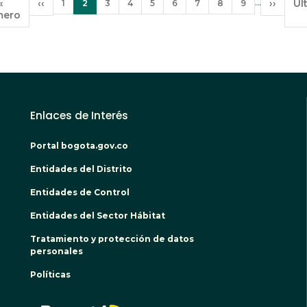
Paginación
…
Primera
«
Página
‹‹
Página
Página
Página
Página
Página
Página
Página
Página
Página
Siguien
››
Úl
Úl
1
2
3
4
5
6
7
8
9
mero
página
anterior
actual
página
pá
Enlaces de Interés
Portal bogota.gov.co
Entidades del Distrito
Entidades de Control
Entidades del Sector Hábitat
Tratamiento y protección de datos
personales
Políticas
BOGO