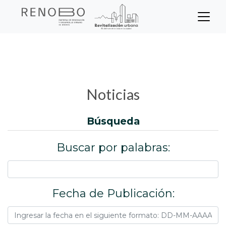
Sitio Web Empresa de Ren
Pasar
Inicio
Noticias
al
contenido
principal
Noticias
búsqueda
Buscar por palabras:
Fecha de Publicación: