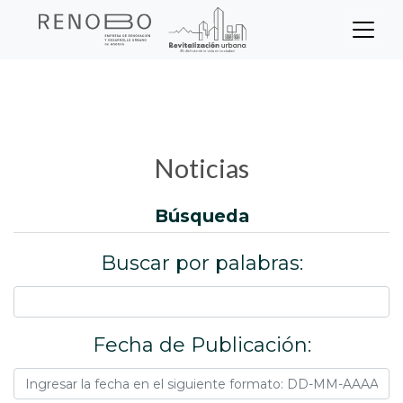
Sitio Web Empresa de Ren
Pasar
Inicio
Noticias
al
contenido
principal
Noticias
búsqueda
Buscar por palabras:
Fecha de Publicación: