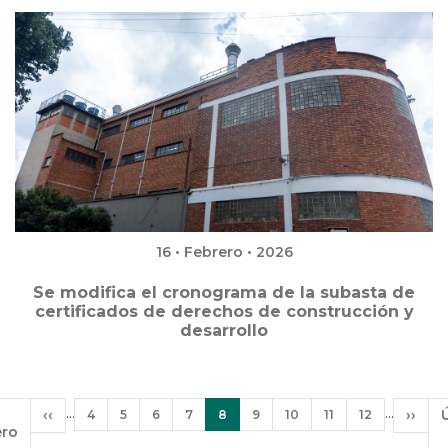
16 • Febrero • 2026
Se modifica el cronograma de la subasta de
certificados de derechos de construcción y
desarrollo
Paginación
…
…
rimera
Página
‹‹
Página
Página
Página
Página
Página
Página
Página
Página
Página
Sigui
››
4
5
6
7
8
9
10
11
12
ero
ágina
anterior
actual
pági