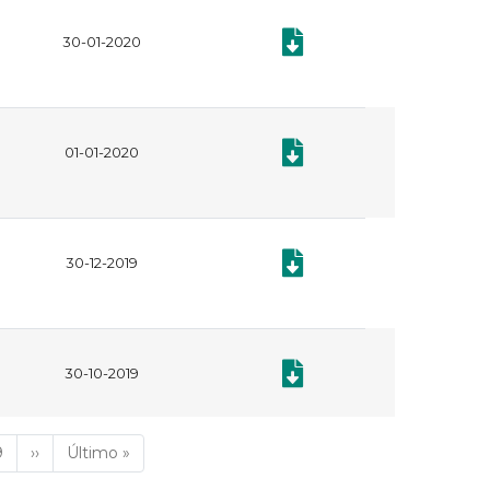
Documento: Plan Anual de Ad
30-01-2020
Documento: Plan Anual de Ad
01-01-2020
Documento: Manual Operativo 
30-12-2019
Documento: Manual de Superv
30-10-2019
a
Página
9
Siguiente
››
Última
Último »
l
página
página