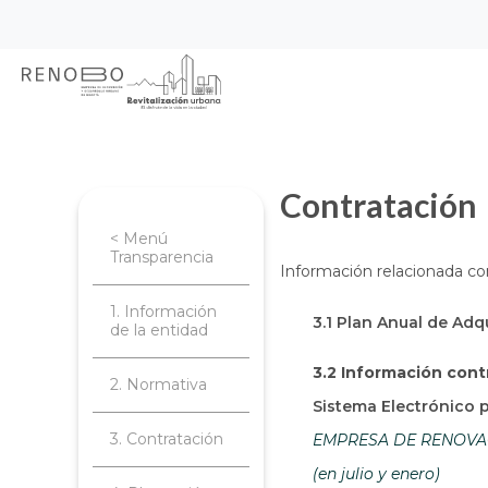
Sitio Web Empresa de Ren
Pasar
Inicio
Transparencia
Contratación
al
contenido
principal
Contratación
< Menú
Transparencia
Información relacionada co
1. Información
3.1 Plan Anual de Adq
de la entidad
3.2 Información cont
2. Normativa
Sistema Electrónico 
3. Contratación
EMPRESA DE RENOVACI
(en julio y enero)