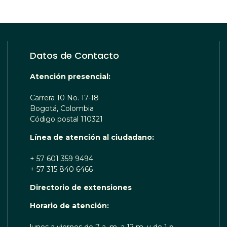
Datos de Contacto
Atención presencial:
Carrera 10 No. 17-18
Bogotá, Colombia
Código postal 110321
Línea de atención al ciudadano:
+ 57 601 359 9494
+ 57 315 840 6466
Directorio de extensiones
OTA TE ESCUCHA RENOBO
Horario de atención:
lunes a viernes de 7 a. m. a 12 m. y de 1 p.