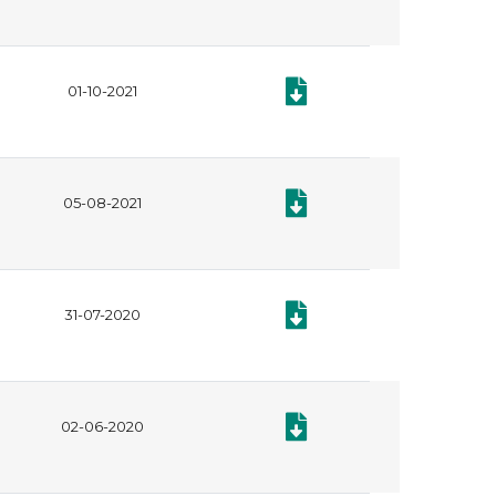
Documento: Plan Anual de Adq
01-10-2021
Documento: Plan Anual de Adq
05-08-2021
Documento: PLAN ANUAL DE 
31-07-2020
Documento: MODIFICACIÓN 2
02-06-2020