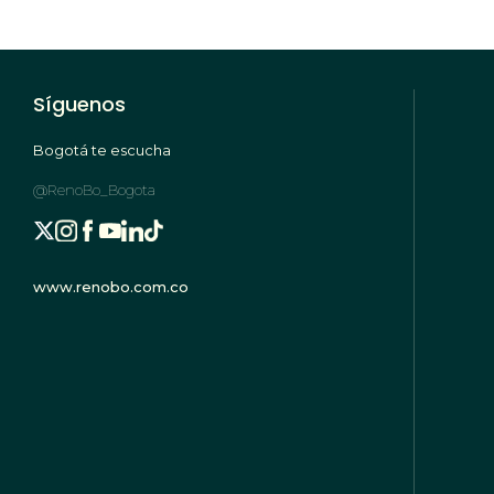
Síguenos
Bogotá te escucha
@RenoBo_Bogota
www.renobo.com.co