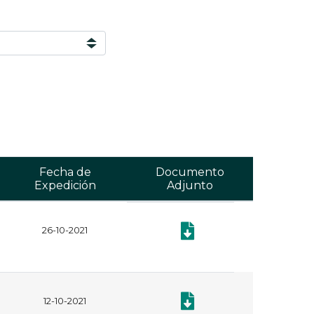
Fecha de
Documento
Expedición
Adjunto
26-10-2021
Documento: Plan Anual de Adq
Documento: Plan Anual de Adq
12-10-2021