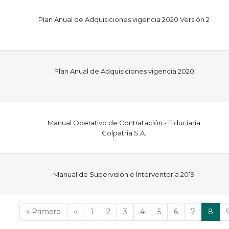
Plan Anual de Adquisiciones vigencia 2020 Versión 2
Plan Anual de Adquisiciones vigencia 2020
Manual Operativo de Contratación - Fiduciaria
Colpatria S.A.
Manual de Supervisión e Interventoría 2019
Primera
« Primero
Página
‹‹
Página
1
Página
2
Página
3
Página
4
Página
5
Página
6
Página
7
Págin
8
página
anterior
actua