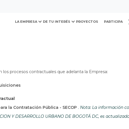
ovación y Desarrollo Urb
LA EMPRESA
DE TU INTERÉS
PROYECTOS
PARTICIPA
n los procesos contractuales que adelanta la Empresa:
uisiciones
ractual
Abre en una nueva ven
para la Contratación Pública - SECOP
.
Nota: La información co
ON Y DESARROLLO URBANO DE BOGOTÁ DC, es actualizada por 