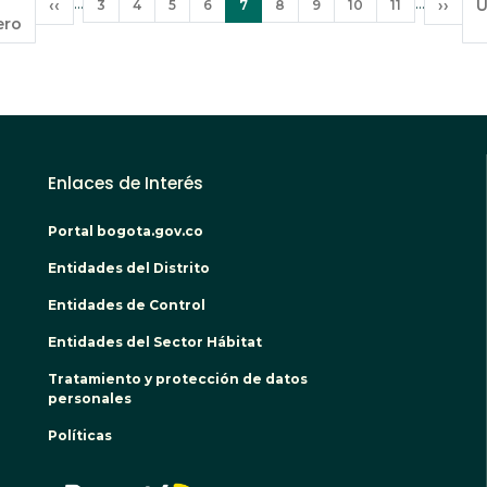
Paginación
…
…
rimera
Página
‹‹
Página
Página
Página
Página
Página
Página
Página
Página
Página
Sigui
››
Ú
Ú
3
4
5
6
7
8
9
10
11
ero
ágina
anterior
actual
págin
p
Enlaces de Interés
Portal bogota.gov.co
Entidades del Distrito
Entidades de Control
Entidades del Sector Hábitat
Tratamiento y protección de datos
personales
Políticas
BOGO