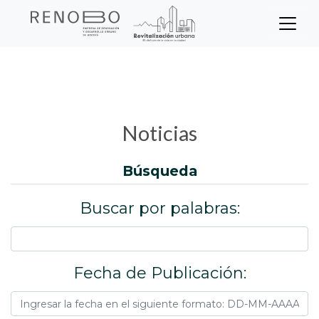
Sitio Web Empresa de Ren
Pasar
Inicio
Noticias
al
contenido
principal
Noticias
búsqueda
Buscar por palabras:
Fecha de Publicación: