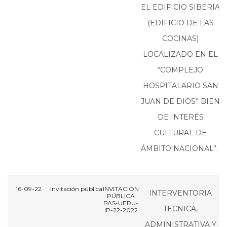
EL EDIFICIO SIBERIA
(EDIFICIO DE LAS
COCINAS)
LOCALIZADO EN EL
“COMPLEJO
HOSPITALARIO SAN
JUAN DE DIOS” BIEN
DE INTERÉS
CULTURAL DE
ÁMBITO NACIONAL”.
16-09-22
Invitación pública
INVITACION
I
INTERVENTORIA
PÚBLICA
PAS-UERU-
P
TECNICA,
IP-22-2022
I
ADMINISTRATIVA Y