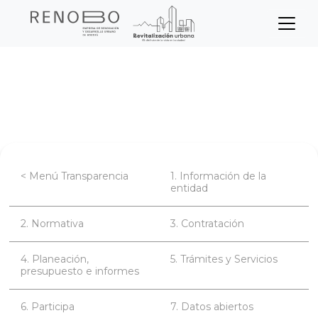
Sitio Web Empresa de Ren
Pasar
Inicio
Transparencia
Contratación
al
contenido
Convocatorias
principal
< Menú Transparencia
1. Información de la
entidad
2. Normativa
3. Contratación
4. Planeación,
5. Trámites y Servicios
presupuesto e informes
6. Participa
7. Datos abiertos