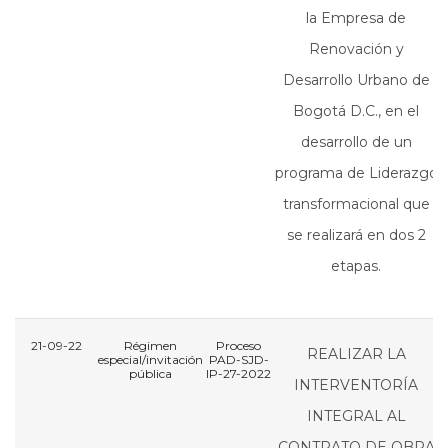
la Empresa de
Renovación y
Desarrollo Urbano de
Bogotá D.C., en el
desarrollo de un
programa de Liderazgo
transformacional que
se realizará en dos 2
etapas.
21-09-22
Régimen
Proceso
REALIZAR LA
especial/invitación
PAD-SJD-
pública
IP-27-2022
I
INTERVENTORÍA
INTEGRAL AL
CONTRATO DE OBRA