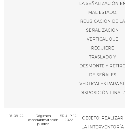
LA SEÑALIZACIÓN EN
MAL ESTADO,
REUBICACIÓN DE LA
SEÑALIZACIÓN
VERTICAL QUE
REQUIERE
TRASLADO Y
DESMONTE Y RETIRO
DE SEÑALES
VERTICALES PARA SU
DISPOSICIÓN FINAL.”
15-09-22
Régimen
ERU-IP-12-
E
OBJETO: REALIZAR
especial/invitación
2022
pública
LA INTERVENTORÍA