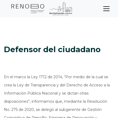
Sitio Web Empresa de Ren
Pasar
Inicio
Defensor del ciudadano
al
contenido
principal
Defensor del ciudadano
En el marco la Ley 1712 de 2014, “Por medio de la cual se
crea la Ley de Transparencia y del Derecho de Acceso a la
Información Pública Nacional y se dictan otras
disposiciones”, informamos que, mediante la Resolución
No. 275 de 2020, se delegó al subgerente de Gestión
Corporativa de RenoBo, Empresa de Renovación y