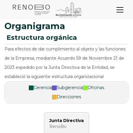
Sitio Web Empresa de Ren
Pasar
al
contenido
principal
Organigrama
estructura orgánica
Para efectos de dar cumplimiento al objeto y las funciones
de la Empresa, mediante Acuerdo 59 de Noviembre 21 de
2023 expedido por la Junta Directiva de la Entidad, se
estableció la siguiente estructura organizacional
Gerencia
Subgerencia
Oficinas
Direcciones
Junta Directiva
RenoBo