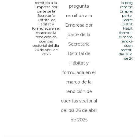
remitida a la
la pregu
pregunta
Empresa por
remitida 
parte de la
Empresa 
remitida a la
Secretaría
parte de
Distrital de
Secretar
Hábitat y
Distrital
Empresa por
formulada en el
Hábitat
marco de la
formulad
parte de la
rendición de
el marco d
cuentas
rendición
Secretaría
sectorial del día
cuenta
26 de abril de
sectorial 
Distrital de
2025
día 26 de a
de 202
Hábitat y
formulada en el
marco de la
rendición de
cuentas sectorial
del día 26 de abril
de 2025