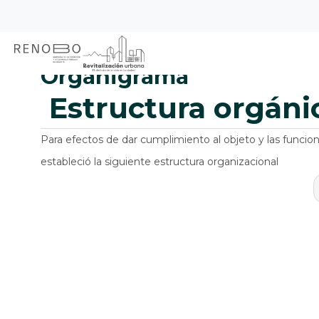
Sitio Web Empresa de Ren
Pasar
al
contenido
principal
Organigrama
estructura orgáni
Para efectos de dar cumplimiento al objeto y las funci
estableció la siguiente estructura organizacional