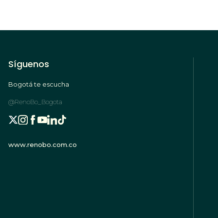
Síguenos
Bogotá te escucha
@RenoBo_Bogota
www.renobo.com.co