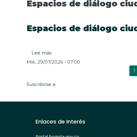
Espacios de diálogo ciu
modelo
diálogo
constructivo
ciudadano
en
-
Bogotá
2026
Espacios de diálogo ciu
y
Informe
Medellín
Teleport
Lee más
sobre
Espacios
Mié, 29/07/2026 - 07:00
de
Paginación
P
1
diálogo
a
ciudadano
Suscribirse a
-
2026
Informe
Sector
Habitat
Enlaces de Interés
Portal bogota.gov.co