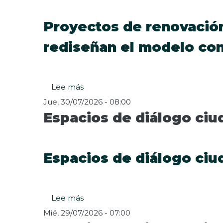
de
renovación
urbana
Proyectos de renovación
alrededor
rediseñan el modelo con
del
transporte
público
en
Lee más
sobre
Bogotá:
Proyectos
vivienda
Jue, 30/07/2026 - 08:00
de
y
Espacios de diálogo ciu
renovación
comercio
urbana
en
captan
plena
inversiones
avenida
Espacios de diálogo ciu
por
68
$2,4
billones
y
Lee más
sobre
rediseñan
Espacios
Mié, 29/07/2026 - 07:00
el
de