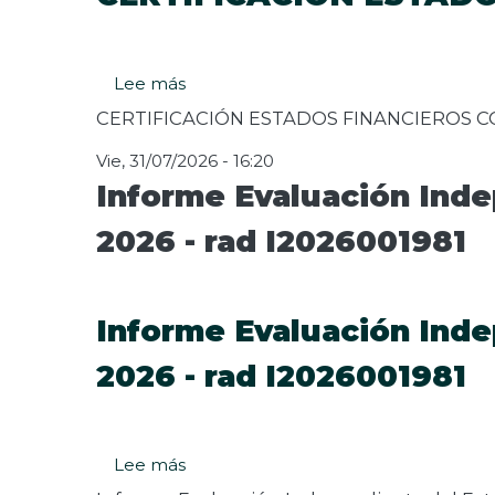
Lee más
sobre
CERTIFICACIÓN
CERTIFICACIÓN ESTADOS FINANCIEROS CO
ESTADOS
FINANCIEROS
Vie, 31/07/2026 - 16:20
CORTE
Informe Evaluación Inde
A
JUNIO
2026 - rad I2026001981
2026
Informe Evaluación Inde
2026 - rad I2026001981
Lee más
sobre
Informe