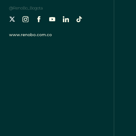
@RenoBo_Bogota
www.renobo.com.co