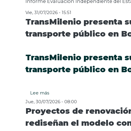
Informe Evaluación Independiente del Esta
Evaluación
Indep
Vie, 31/07/2026 - 15:51
del
TransMilenio presenta s
Estado
del
transporte público en B
Sistema
Control
Interno
TransMilenio presenta s
I
semestre
transporte público en B
2026
-
rad
I2026001981
Lee más
sobre
TransMilenio
Jue, 30/07/2026 - 08:00
presenta
Proyectos de renovación
su
primer
rediseñan el modelo con
proyecto