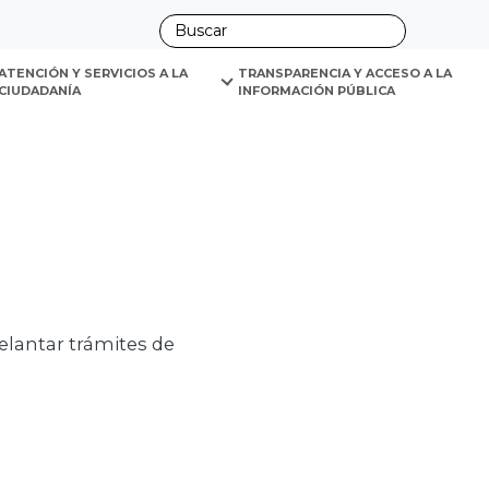
ano
ATENCIÓN Y SERVICIOS A LA 
TRANSPARENCIA Y ACCESO A LA 
CIUDADANÍA
INFORMACIÓN PÚBLICA
delantar trámites de