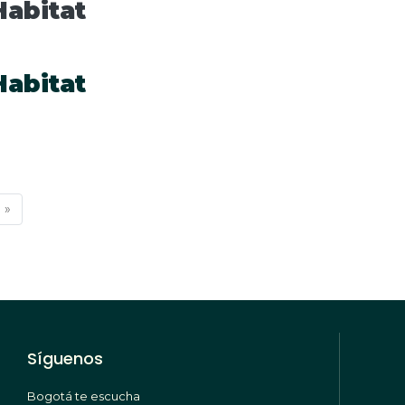
Habitat
Habitat
 »
a
Síguenos
Bogotá te escucha