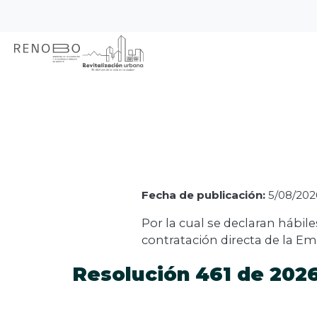
Sitio Web Empresa de Ren
Pasar
Inicio
Node
al
contenido
principal
Fecha de publicación:
5/08/2026
Por la cual se declaran hábiles
contratación directa de la E
Resolución 461 de 202