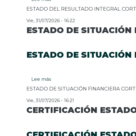
ESTADO
ESTADO DEL RESULTADO INTEGRAL CORTE
DEL
RESULTADO
Vie, 31/07/2026 - 16:22
INTEGRAL
ESTADO DE SITUACIÓN 
CORTE
A
JUNIO
2026
ESTADO DE SITUACIÓN 
Lee más
sobre
ESTADO
ESTADO DE SITUACIÓN FINANCIERA CORTE
DE
SITUACIÓN
Vie, 31/07/2026 - 16:21
FINANCIERA
CERTIFICACIÓN ESTADO
CORTE
A
JUNIO
2026
CERTIFICACIÓN ESTADO