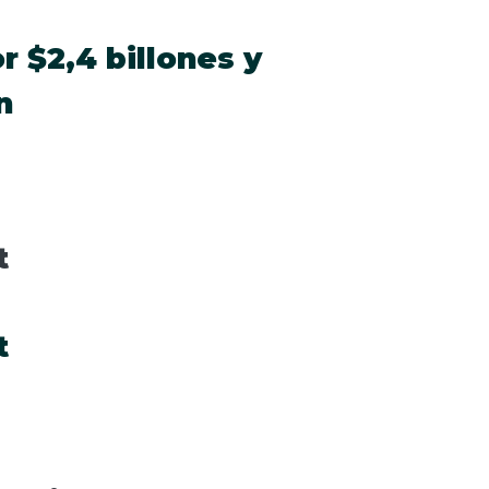
 $2,4 billones y
n
t
t