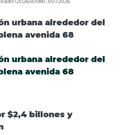
dicado I2026001981 31072026
ón urbana alrededor del
 plena avenida 68
ón urbana alrededor del
 plena avenida 68
 $2,4 billones y
n