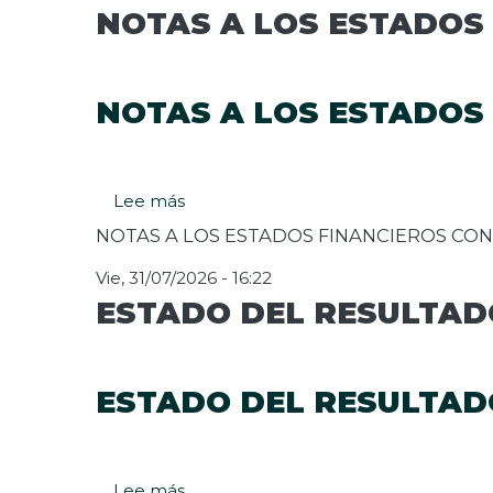
NOTAS A LOS ESTADOS 
NOTAS A LOS ESTADOS 
Lee más
sobre
NOTAS
NOTAS A LOS ESTADOS FINANCIEROS CON
A
LOS
Vie, 31/07/2026 - 16:22
ESTADOS
ESTADO DEL RESULTADO
FINANCIEROS
CON
CORTE
A
ESTADO DEL RESULTADO
JUNIO
2026
Lee más
sobre