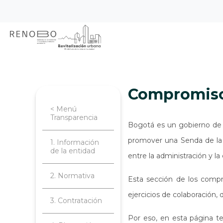
Sitio Web Empresa de Ren
Pasar
Inicio
Transparencia
Participa
al
contenido
principal
Compromiso
< Menú
Transparencia
Bogotá es un gobierno de p
promover una Senda de la i
1. Información
de la entidad
entre la administración y la
2. Normativa
Esta sección de los compr
ejercicios de colaboración, 
3. Contratación
Por eso, en esta página t