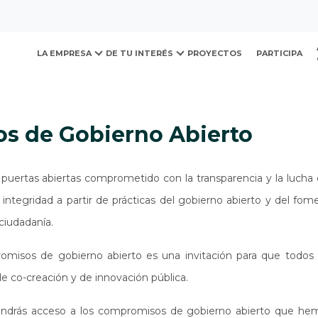
ovación y Desarrollo Urb
Compromisos de Gobierno Abierto
LA EMPRESA
DE TU INTERÉS
PROYECTOS
PARTICIPA
s de Gobierno Abierto
uertas abiertas comprometido con la transparencia y la lucha c
ntegridad a partir de prácticas del gobierno abierto y del fom
 ciudadanía.
omisos de gobierno abierto es una invitación para que todos
de co-creación y de innovación pública.
endrás acceso a los compromisos de gobierno abierto que he