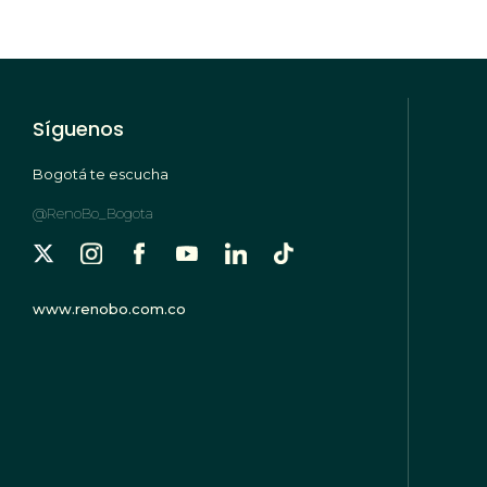
Síguenos
Bogotá te escucha
@RenoBo_Bogota
www.renobo.com.co