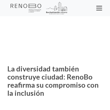
Sitio Web Empresa de Ren
Pasar
al
contenido
Inicio
Noticias
principal
La diversidad también construye ciudad:
RenoBo reafirma su compromiso con la
inclusión
La diversidad también
construye ciudad: RenoBo
reafirma su compromiso con
la inclusión