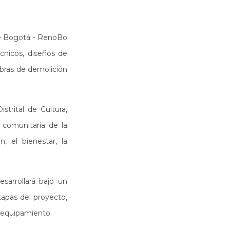
e Bogotá - RenoBo
écnicos, diseños de
obras de demolición
trital de Cultura,
 comunitaria de la
, el bienestar, la
sarrollará bajo un
tapas del proyecto,
l equipamiento.