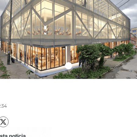
r
2:34
X
acebook