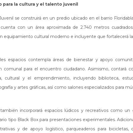
para la cultura y el talento juvenil
Juvenil se construirá en un predio ubicado en el barrio Floridabl
 cuenta con un área aproximada de 2.740 metros cuadrados.
equipamiento cultural moderno e incluyente que fortalecerá la 
ales espacios contempla áreas de bienestar y apoyo comunit
n comunal para el encuentro ciudadano. Asimismo, contará co
ca, cultural y el emprendimiento, incluyendo biblioteca, estu
ografía y artes gráficas, así como salones especializados para músi
a también incorporará espacios lúdicos y recreativos como un 
rio tipo Black Box para presentaciones experimentales. Adicion
rativas y de apoyo logístico, parqueaderos para bicicletas, 