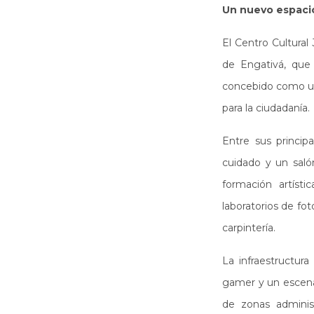
Un nuevo espacio 
El Centro Cultural 
de Engativá, que
concebido como un 
para la ciudadanía.
Entre sus princip
cuidado y un saló
formación artísti
laboratorios de fot
carpintería.
La infraestructur
gamer y un escena
de zonas administ