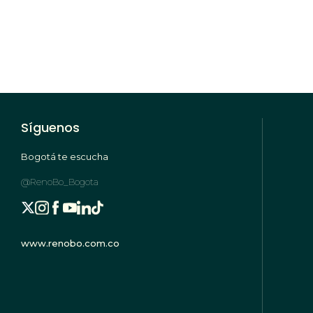
Síguenos
Bogotá te escucha
@RenoBo_Bogota
www.renobo.com.co