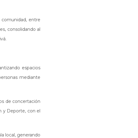
a comunidad, entre
ses, consolidando al
ivá.
rantizando espacios
 personas mediante
sos de concertación
n y Deporte, con el
ala local, generando