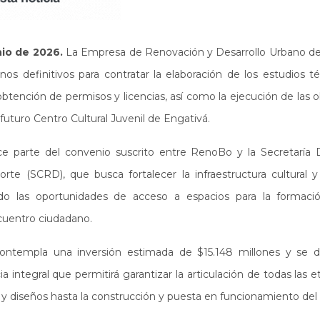
nio de 2026.
La Empresa de Renovación y Desarrollo Urbano d
inos definitivos para contratar la elaboración de los estudios t
 obtención de permisos y licencias, así como la ejecución de las 
futuro Centro Cultural Juvenil de Engativá.
e parte del convenio suscrito entre RenoBo y la Secretaría Dis
rte (SCRD), que busca fortalecer la infraestructura cultural y
ndo las oportunidades de acceso a espacios para la formación
ncuentro ciudadano.
ontempla una inversión estimada de $15.148 millones y se de
 integral que permitirá garantizar la articulación de todas las e
 y diseños hasta la construcción y puesta en funcionamiento de