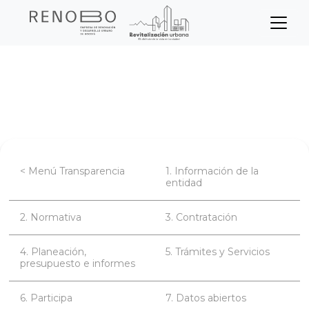
Sitio Web Empresa de Ren
Pasar
Inicio
Transparencia
al
contenido
Preguntas frecuentes (FAQ)
principal
< Menú Transparencia
1. Información de la
entidad
2. Normativa
3. Contratación
4. Planeación,
5. Trámites y Servicios
presupuesto e informes
6. Participa
7. Datos abiertos