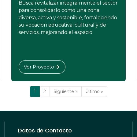
Busca revitalizar integralmente el sector
para consolidarlo como una zona
diversa, activa y sostenible, fortaleciendo
su vocación educativa, cultural y de
servicios, mejorando el espacio
Ver Proyecto
Página
1
Página
2
Siguiente
Siguiente >
Última
Último »
actual
página
página
Datos de Contacto