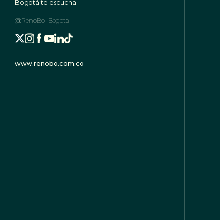
Bogotá te escucha
@RenoBo_Bogota
www.renobo.com.co