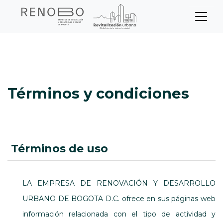
Sitio Web Empresa de Ren
Pasar
Inicio
Términos y condiciones
al
contenido
principal
Términos y condiciones
términos de uso
LA EMPRESA DE RENOVACIÓN Y DESARROLLO
URBANO DE BOGOTA D.C. ofrece en sus páginas web
información relacionada con el tipo de actividad y