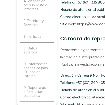
4. Planeación,
Teléfono: +57 (601) 335 88
presupuesto e
informes
Horario de atención al públ
Correo electrónico:
contro
5. Trámites y
Sitio web:
https://www.con
Servicios
6. Participa
Camara de repr
7. Datos
Representa dignamente al P
abiertos
la creación e interpretación
8. Información
Pública, la investigación y 
específica para
Grupos de
Dirección: Carrera 9 No. 16-
Interés
Teléfono: +57 (601) 390 40
9. Reporte de
Horario de atención al públ
información
específica
Correo electrónico:
atenci
Sitio web:
https://www.ca