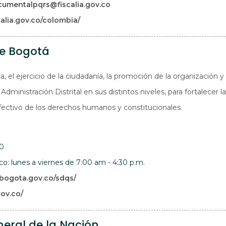
cumentalpqrs@fiscalia.gov.co
Abre en una nueva ventana
calia.gov.co/colombia/
de Bogotá
ca, el ejercicio de la ciudadanía, la promoción de la organización y
a Administración Distrital en sus distintos niveles, para fortalecer
 efectivo de los derechos humanos y constitucionales.
00
ico: lunes a viernes de 7:00 am - 4:30 p.m.
/bogota.gov.co/sdqs/
Abre en una nueva ventana
gov.co/
eral de la Nación