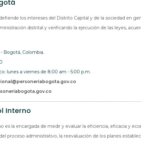
ogotá
fiende los intereses del Distrito Capital y de la sociedad en ge
ministración distrital y verificando la ejecución de las leyes, acue
4 - Bogotá, Colombia.
50
ico: lunes a viernes de 8:00 am - 5:00 p.m.
cional@
personeriabogota.gov.co
Abre en una nueva ventana
rsoneriabogota.gov.co
l Interno
no es la encargada de medir y evaluar la eficiencia, eficacia y e
el proceso administrativo, la reevaluación de los planes establec