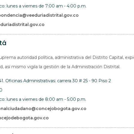
ico: lunes a viernes de 7:00 am - 4:00 p.m.
pondencia@veeduriadistrital.gov.co
Abre en una nueva ventana
uriadistrital.gov.co
tá
suprema autoridad política, administrativa del Distrito Capital, 
d, así mismo vigila la gestión de la Administración Distrital.
41. Oficinas Administrativas: carrera 30 # 25 - 90 Piso 2
10
ico: lunes a viernes de 8:00 am - 5:00 p.m.
onalciudadano@concejobogota.gov.co
Abre en una nueva ventana
ncejodebogota.gov.co