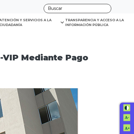
ano
 Mediante Pago Compensatorio
ATENCIÓN Y SERVICIOS A LA 
TRANSPARENCIA Y ACCESO A LA 
CIUDADANÍA
INFORMACIÓN PÚBLICA
S-VIP Mediante Pago