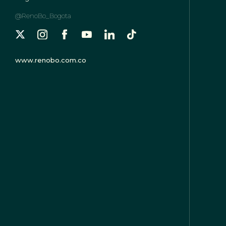
@RenoBo_Bogota
www.renobo.com.co