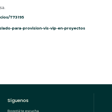
sa.
icios/T73195
aslado-para-provision-vis-vip-en-proyectos
Síguenos
Bogotá te escucha