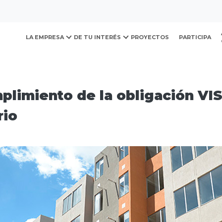
ovación y Desarrollo Urb
rvicios
Trámite: Cumplimiento de la obligación VIS-VIP
LA EMPRESA
DE TU INTERÉS
PROYECTOS
PARTICIPA
plimiento de la obligación VI
rio