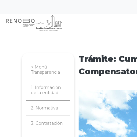
Sitio Web Empresa de Ren
Pasar
Inicio
Transparencia
Trámites y se
al
contenido
principal
Trámite: Cum
< Menú
Compensato
Transparencia
1. Información
de la entidad
Imagen
2. Normativa
3. Contratación