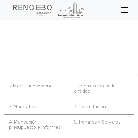
Sitio Web Empresa de Ren
Pasar
Inicio
Transparencia
Datos abiertos
al
contenido
Instrumentos de gestión de información
principal
pública
< Menú Transparencia
1. Información de la
entidad
2. Normativa
3. Contratación
4. Planeación,
5. Trámites y Servicios
presupuesto e informes