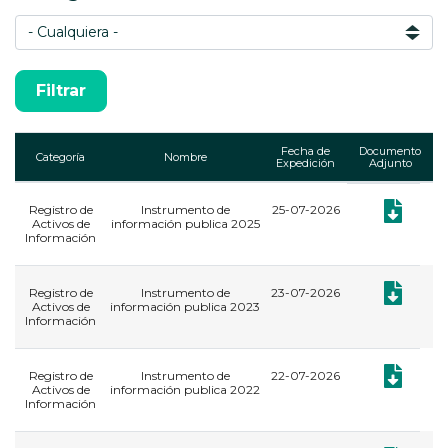
Fecha de
Documento
Categoría
Nombre
Expedición
Adjunto
Registro de
Instrumento de
25-07-2026
Documento:
Activos de
información publica 2025
Información
Documento:
Registro de
Instrumento de
23-07-2026
Activos de
información publica 2023
Información
Documento:
Registro de
Instrumento de
22-07-2026
Activos de
información publica 2022
Información