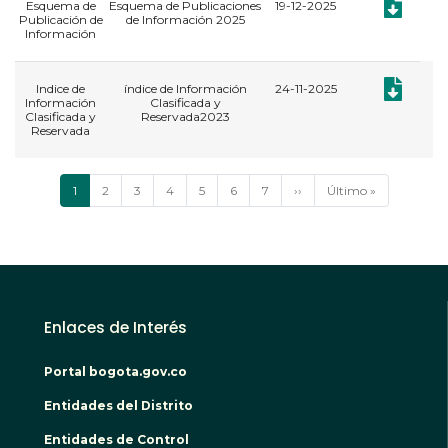
Documento:
Esquema de
Esquema de Publicaciones
19-12-2025
Publicación de
de Información 2025
Información
Documento:
Indice de
índice de Información
24-11-2025
Información
Clasificada y
Clasificada y
Reservada2023
Reservada
Paginación
Página
1
Página
2
Página
3
Página
4
Página
5
Página
6
Página
7
Siguiente
››
Última
Último »
actual
página
página
Enlaces de Interés
Portal bogota.gov.co
Entidades del Distrito
Entidades de Control