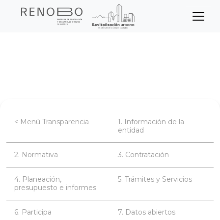
Sitio Web Empresa de Ren
Pasar
Inicio
Transparencia
al
contenido
Información de la entidad
principal
< Menú Transparencia
1. Información de la
entidad
2. Normativa
3. Contratación
4. Planeación,
5. Trámites y Servicios
presupuesto e informes
6. Participa
7. Datos abiertos