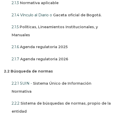
2.1.3
Normativa aplicable
Abre e
2.1.4 Vínculo al Diario o
Gaceta oficial de Bogotá.
2.1.5
Políticas, Lineamientos Institucionales, y
Manuales
2.1.6
Agenda regulatoria 2025
2.1.7
Agenda regulatoria 2026
2.2 Búsqueda de normas
2.2.1 SUIN -
Sistema Único de Información
Abre en una nueva ventana
Normativa
2.2.2
Sistema de búsquedas de normas, propio de la
entidad