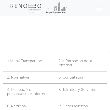
Sitio Web Empresa de Ren
Pasar
Inicio
Transparencia
al
contenido
Normativa de la entidad
principal
< Menú Transparencia
1. Información de la
entidad
2. Normativa
3. Contratación
4. Planeación,
5. Trámites y Servicios
presupuesto e informes
6. Participa
7. Datos abiertos