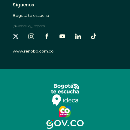
Síguenos
Bogotá te escucha
@RenoBo_Bogota
www.renobo.com.co