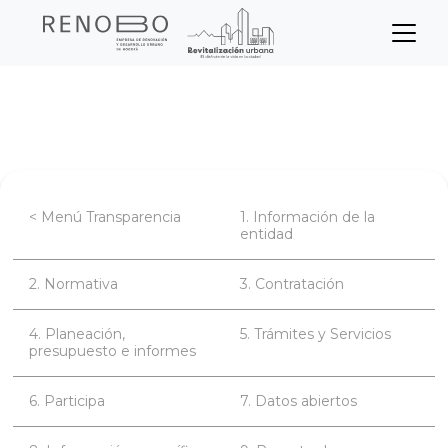
Sitio Web Empresa de Ren
Pasar
Inicio
Transparencia
Participa
al
contenido
principal
< Menú Transparencia
1. Información de la
entidad
2. Normativa
3. Contratación
4. Planeación,
5. Trámites y Servicios
presupuesto e informes
6. Participa
7. Datos abiertos