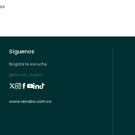
mos
Síguenos
Bogotá te escucha
@RenoBo_Bogota
www.renobo.com.co