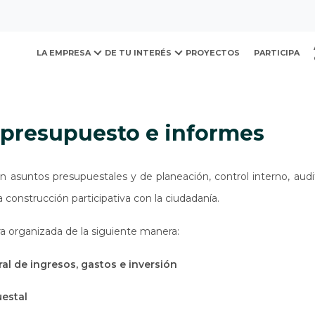
ovación y Desarrollo Urb
presupuesto e informes
LA EMPRESA
DE TU INTERÉS
PROYECTOS
PARTICIPA
, presupuesto e informes
n asuntos presupuestales y de planeación, control interno, aud
a construcción participativa con la ciudadanía.
a organizada de la siguiente manera:
al de ingresos, gastos e inversión
uestal