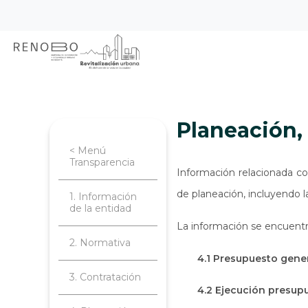
Sitio Web Empresa de Ren
Pasar
Inicio
Transparencia
Planeación, 
al
contenido
principal
Planeación
< Menú
Transparencia
Información relacionada co
de planeación, incluyendo l
1. Información
de la entidad
La información se encuentr
2. Normativa
4.1 Presupuesto gener
3. Contratación
4.2 Ejecución presup