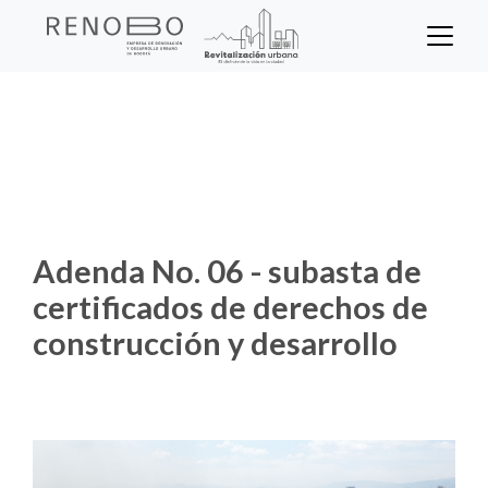
Sitio Web Empresa de Ren
Pasar
al
contenido
Inicio
Noticias
principal
Adenda No. 06 - subasta de certificados
de derechos de construcción y desarrollo
Adenda No. 06 - subasta de
certificados de derechos de
construcción y desarrollo