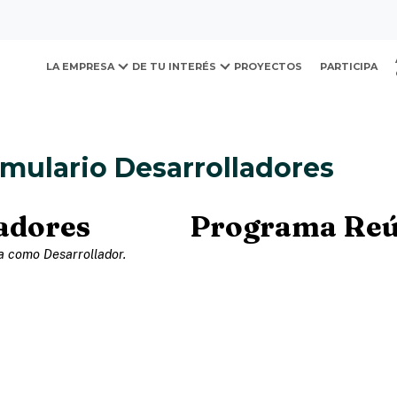
ovación y Desarrollo Urb
esarrolladores
LA EMPRESA
DE TU INTERÉS
PROYECTOS
PARTICIPA
ormulario Desarrolladores