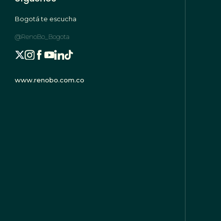
Bogotá te escucha
@RenoBo_Bogota
www.renobo.com.co