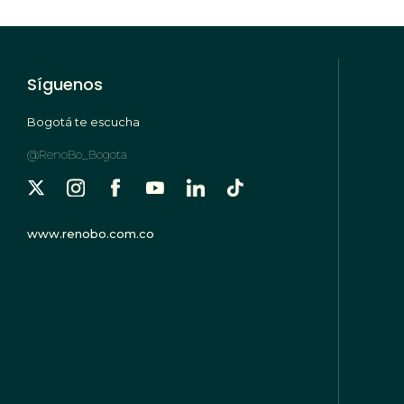
Síguenos
Bogotá te escucha
@RenoBo_Bogota
www.renobo.com.co