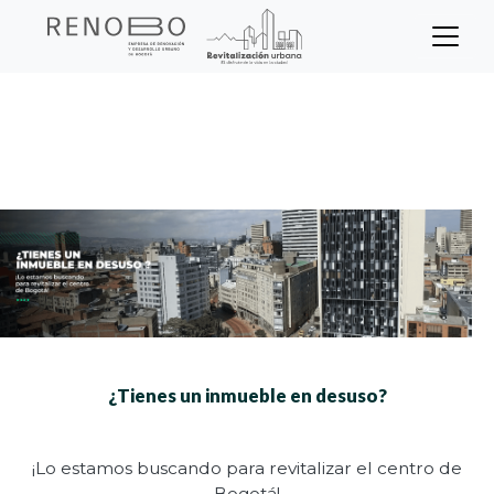
Sitio Web Empresa de Ren
Pasar
Inicio
Reúsa y Revitaliza
al
contenido
principal
¿Tienes un inmueble en desuso?
¡Lo estamos buscando para revitalizar el centro de
Bogotá!