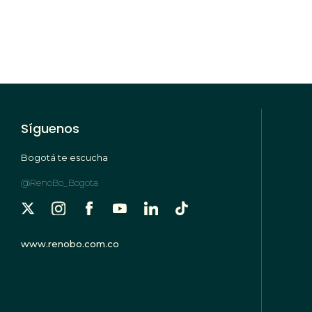
Síguenos
Bogotá te escucha
@RenoBo_Bogota
www.renobo.com.co