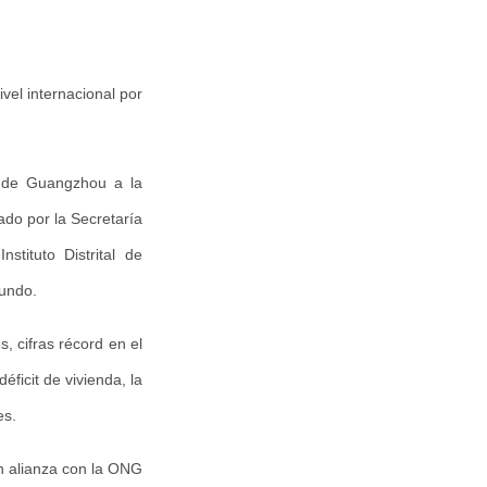
vel internacional por
al de Guangzhou a la
ado por la Secretaría
stituto Distrital de
mundo.
, cifras récord en el
ficit de vivienda, la
es.
n alianza con la ONG