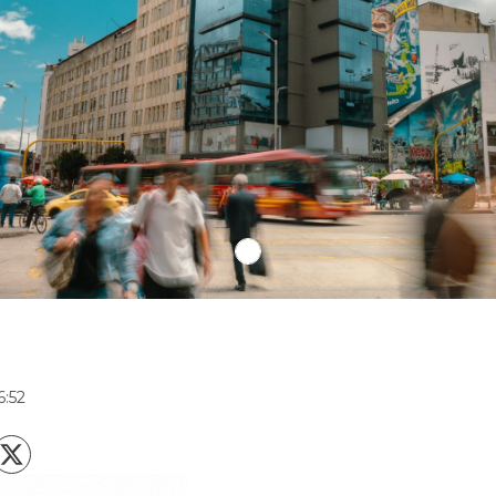
r
6:52
X
acebook