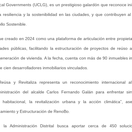
ocal Governments (UCLG), es un prestigioso galardón que reconoce ini
la resiliencia y la sostenibilidad en las ciudades, y que contribuyen a
llo Sostenible.
ue creado en 2024 como una plataforma de articulación entre propieta
dades públicas, facilitando la estructuración de proyectos de reúso 
generación de vivienda. A la fecha, cuenta con más de 90 inmuebles in
e cien desarrolladores inmobiliarios vinculados.
eúsa y Revitaliza representa un reconocimiento internacional a
inistración del alcalde Carlos Fernando Galán para enfrentar si
t habitacional, la revitalización urbana y la acción climática”, as
amiento y Estructuración de RenoBo.
a, la Administración Distrital busca aportar cerca de 450 solucio