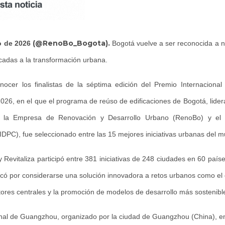
(@RenoBo_Bogota).
o de 2026
Bogotá vuelve a ser reconocida a ni
cadas a la transformación urbana.
ocer los finalistas de la séptima edición del Premio Internacion
26, en el que el programa de reúso de edificaciones de Bogotá, lider
t, la Empresa de Renovación y Desarrollo Urbano (RenoBo) y el In
(IDPC), fue seleccionado entre las 15 mejores iniciativas urbanas del 
Revitaliza participó entre 381 iniciativas de 248 ciudades en 60 países
có por considerarse una solución innovadora a retos urbanos como el dé
ctores centrales y la promoción de modelos de desarrollo más sostenibl
onal de Guangzhou, organizado por la ciudad de Guangzhou (China), e