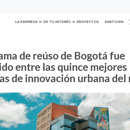
ovación y Desarrollo Urb
o de Bogotá fue reconocido entre las quince mejores inici
LA EMPRESA
DE TU INTERÉS
PROYECTOS
PARTICIPA
do entre las quince mejores
vas de innovación urbana de