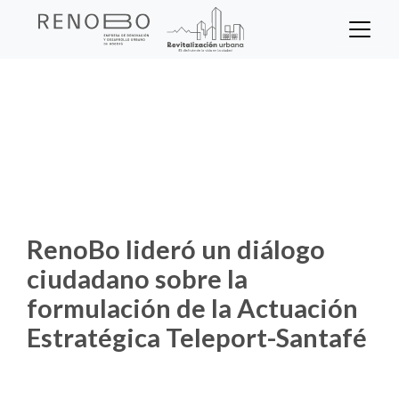
Sitio Web Empresa de Ren
Pasar
al
contenido
Inicio
Noticias
principal
RenoBo lideró un diálogo ciudadano
sobre la formulación de la Actuación
Estratégica Teleport-Santafé
RenoBo lideró un diálogo
ciudadano sobre la
formulación de la Actuación
Estratégica Teleport-Santafé