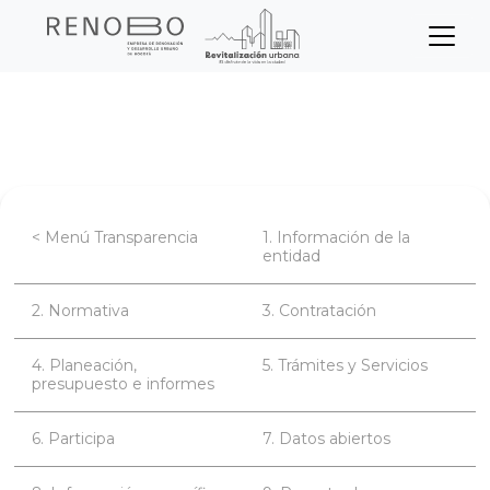
Sitio Web Empresa de Ren
Pasar
Inicio
Transparencia
Datos abiertos
al
contenido
principal
< Menú Transparencia
1. Información de la
entidad
2. Normativa
3. Contratación
4. Planeación,
5. Trámites y Servicios
presupuesto e informes
6. Participa
7. Datos abiertos