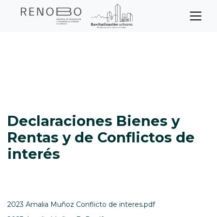
Sitio Web Empresa de Ren
Pasar
Inicio
al
contenido
Declaraciones Bienes y Rentas y de
principal
Conflictos de interés
Declaraciones Bienes y
Rentas y de Conflictos de
interés
2023 Amalia Muñoz Conflicto de interes.pdf